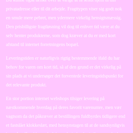
privatadresse eller til dit arbejde. Fragttypen viser sig godt nok
en smule mere pebret, men ydermere virkelig hensigtsmæssig.
Den prisbilligste fragtløsning vil dog til enhver tid være at du
selv henter produkterne, som dog kræver at du er med kort
afstand til internet forretningens bopæl.
Leveringstiden er naturligvis rigtig bestemmende ifald du har
behov for varen om kort tid, så af den grund er det virkelig på
sin plads at vi undersøger det forventede leveringstidspunkt for
det relevante produkt.
En stor portion internet webshops tilsiger levering på
næstkommende hverdag på deres favorit varenumre, men vær
vagtsom da det påkræver at bestillingen fuldbyrdes tidligere end
et fastslået klokkeslæt, med hensynstagen til at de sandsynligvis