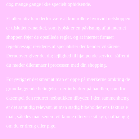
dog mange gange ikke specielt ophidsende.
Et alternativ kan derfor være at kontrollere hvorvidt netshoppen
er tilsluttet e-mærket, som typisk er en påvisning af at internet
shoppen føjer de opstillede regler, og at internet firmaet
regelmæssigt revideres af specialister der kender vilkårene.
Derudover giver det dig lejlighed til hjælpende service, såfremt
du møder dilemmaer i processen med din shopping.
For øvrigt er det smart at man er oppe på mærkerne omkring de
grundlæggende betingelser der indvirker på handlen, som for
eksempel den returret netbutikken tilbyder. I den sammenhæng
er det samtidig relevant, at man stadig bibeholder ens faktura e-
mail, således man senere vil kunne eftervise sit køb, uafhængig
om du er dreng eller pige.