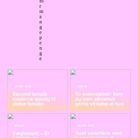
fo
r
m
a
n
g
e
p
e
n
g
e
GODE RÅD
BOLIG
Second female:
To overvejelser, hvis
moderne tøjvalg til
du som alenemor
aktive familier
gerne vil købe et hus
BOLIG
GODE RÅD
Væglamper – Et
Hold vinterferie med