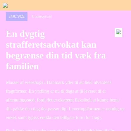
24/02/2022
Uncategorized
En dygtig
strafferetsadvokat kan
begrænse din tid væk fra
familien
Masser af webshops i Danmark yder til alt held alverdens
fragtformer. En yndling er nu til dags at få leveret til et
afhentningssted, fordi det er ekstremt fleksibelt at kunne hente
din pakke den dag der passer dig. Leveringsformen er nemlig ret
enkel, samt typisk endda den billigste form for fragt.
Du kunne også tænke over at vælge at få sendt hjem til din