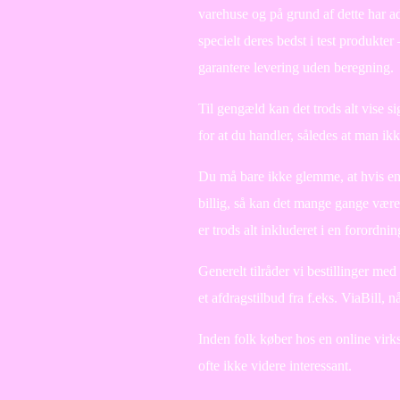
varehuse og på grund af dette har ad
specielt deres bedst i test produkte
garantere levering uden beregning.
Til gengæld kan det trods alt vise si
for at du handler, således at man ikk
Du må bare ikke glemme, at hvis en f
billig, så kan det mange gange vær
er trods alt inkluderet i en forordni
Generelt tilråder vi bestillinger me
et afdragstilbud fra f.eks. ViaBill, 
Inden folk køber hos en online virk
ofte ikke videre interessant.