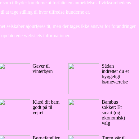
r som tilbyder kunderne at forfatte en anmeldelse af virksomhedens
il at tage stilling til hvor tilfredse kunderne er.
et selskaber ajourføres tit, men der tages ikke ansvar for forandringer
t opdaterede websitets informationer.
Gaver til
Sådan
vinterbørn
indretter du et
hyggeligt
børneværelse
Klæd dit barn
Bambus
godt på til
sokker: Et
vejret
smart (og
økonomisk)
valg
Børnefamilien
Turen går til