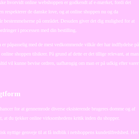
kke hvorvidt online webshoppen er godkendt af e-mærket, fordi det
pen respekterer de danske love, og at online shoppen nu og da
r bestemmelserne på området. Desuden giver det dig mulighed for at
ordringer i processen med din bestilling.
en er påpasselig med de mest vedkommende vilkår der har indflydelse på
 online shoppen tilsikrer. På grund af dette er det tillige relevant, at man
ltid vil kunne bevise ordren, uafhængig om man er på udkig efter varer
agtform
 chancer for at gennemrode diverse eksisterende brugeres domme og af
t, at du tjekker online virksomhedens kritik inden du shopper.
isk nyttige genveje til at få indblik i netshoppens kundetilfredshed. Her