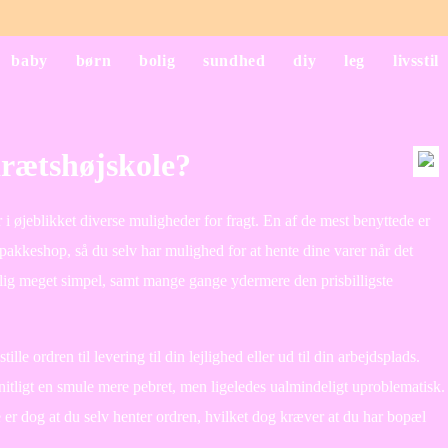
baby
børn
bolig
sundhed
diy
leg
livsstil
drætshøjskole?
i øjeblikket diverse muligheder for fragt. En af de mest benyttede er
n pakkeshop, så du selv har mulighed for at hente dine varer når det
lig meget simpel, samt mange gange ydermere den prisbilligste
e ordren til levering til din lejlighed eller ud til din arbejdsplads.
tligt en smule mere pebret, men ligeledes ualmindeligt uproblematisk.
 er dog at du selv henter ordren, hvilket dog kræver at du har bopæl