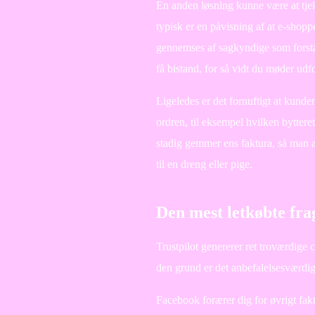
En anden løsning kunne være at tje
typisk er en påvisning af at e-shop
gennemses af sagkyndige som forstå
få bistand, for så vidt du møder udf
Ligeledes er det fornuftigt at kund
ordren, til eksempel hvilken bytteret
stadig gemmer ens faktura, så man a
til en dreng eller pige.
Den mest letkøbte fr
Trustpilot genererer ret troværdige
den grund er det anbefalelsesværdig
Facebook forærer dig for øvrigt fakt