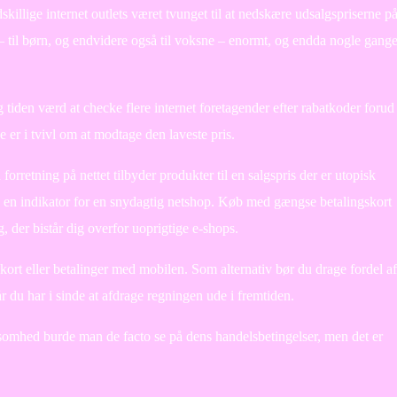
skillige internet outlets været tvunget til at nedskære udsalgspriserne p
r – til børn, og endvidere også til voksne – enormt, og endda nogle gang
g tiden værd at checke flere internet foretagender efter rabatkoder forud
e er i tvivl om at modtage den laveste pris.
orretning på nettet tilbyder produkter til en salgspris der er utopisk
e en indikator for en snydagtig netshop. Køb med gængse betalingskort
ng, der bistår dig overfor uoprigtige e-shops.
d kort eller betalinger med mobilen. Som alternativ bør du drage fordel af
når du har i sinde at afdrage regningen ude i fremtiden.
somhed burde man de facto se på dens handelsbetingelser, men det er