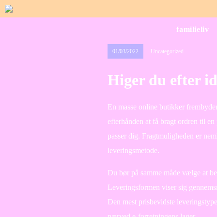
familieliv
01/03/2022
Uncategorized
Higer du efter i
En masse online butikker frembyder 
efterhånden at få bragt ordren til e
passer dig. Fragtmuligheden er nem
leveringsmetode.
Du bør på samme måde vælge at bestill
Leveringsformen viser sig gennemsni
Den mest prisbevidste leveringstype
nærved e-forretningens lager.