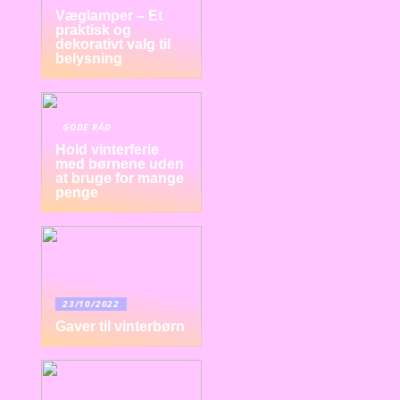
Væglamper – Et
praktisk og
dekorativt valg til
belysning
GODE RÅD
Hold vinterferie
med børnene uden
at bruge for mange
penge
23/10/2022
Gaver til vinterbørn