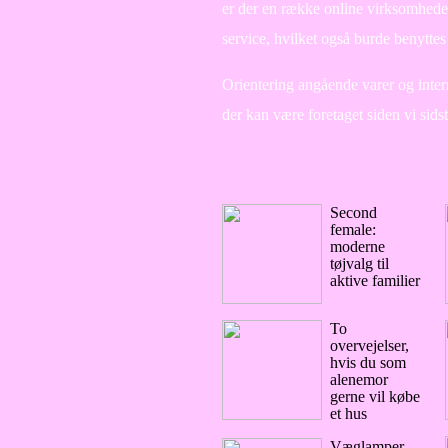
er der en række online virksomhede
service, hvilket også burde benyttes t
Orientering angående varer og intern
der kan være foretaget siden vi sids
Second
female:
moderne
tøjvalg til
aktive familier
To
overvejelser,
hvis du som
alenemor
gerne vil købe
et hus
Væglamper –