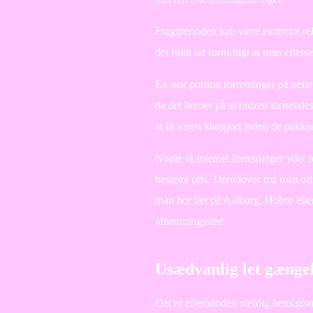
Fragtperioden kan være ekstremt rel
det fuldt ud fornuftigt at man efte
En stor portion forretninger på nette
da det beroer på at ordren indsendes
at få varen klargjort inden de pakkean
Nogle få internet forretninger yder 
bestemt pris. Derudover må man uds
man bor tæt på Aalborg, Hobro eller 
afhentningssted.
Usædvanlig let gængeli
Det er efterhånden vældig hensigtsmæ