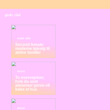
gode råd
GODE RÅD
Second female:
moderne tøjvalg til
aktive familier
BOLIG
To overvejelser,
hvis du som
alenemor gerne vil
købe et hus
BOLIG