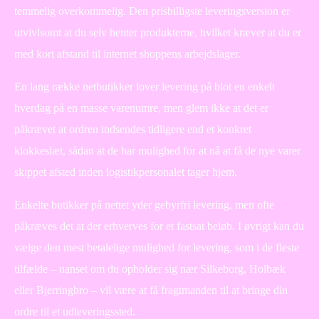
temmelig overkommelig. Den prisbilligste leveringsversion er
utvivlsomt at du selv henter produkterne, hvilket kræver at du er
med kort afstand til internet shoppens arbejdslager.
En lang række netbutikker lover levering på blot en enkelt
hverdag på en masse varenumre, men glem ikke at det er
påkrævet at ordren indsendes tidligere end et konkret
klokkeslæt, sådan at de har mulighed for at nå at få de nye varer
skippet afsted inden logistikpersonalet tager hjem.
Enkelte butikker på nettet yder gebyrfri levering, men ofte
påkræves det at der erhverves for et fastsat beløb. I øvrigt kan du
vælge den mest betalelige mulighed for levering, som i de fleste
tilfælde – uanset om du opholder sig nær Silkeborg, Holbæk
eller Bjerringbro – vil være at få fragtmanden til at bringe din
ordre til et udleveringssted.