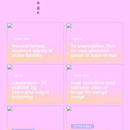
n
g
e
GODE RÅD
BOLIG
Second female:
To overvejelser, hvis
moderne tøjvalg til
du som alenemor
aktive familier
gerne vil købe et hus
BOLIG
GODE RÅD
Væglamper – Et
Hold vinterferie med
praktisk og
børnene uden at
dekorativt valg til
bruge for mange
belysning
penge
17/10/2022