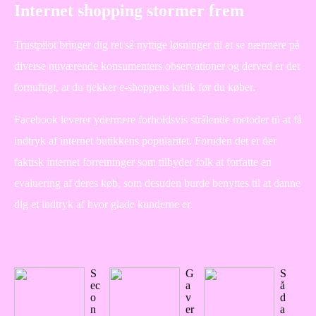
Internet shopping stormer frem
Trustpilot bringer dig ret så nyttige løsninger til at se nærmere på
diverse nuværende konsumenters observationer og derved er det
fornuftigt, at du tjekker e-shoppens kritik før du køber.
Facebook leverer ydermere forholdsvis strålende metoder til at få
indtryk af internet butikkens popularitet. Foruden det er der
faktisk internet forretninger som tilbyder folk at forfatte en
evaluering af deres køb, som desuden burde benyttes til at danne
dig et indtryk af hvor glade kunderne er.
S
G
S
ec
a
å
o
v
d
n
er
a