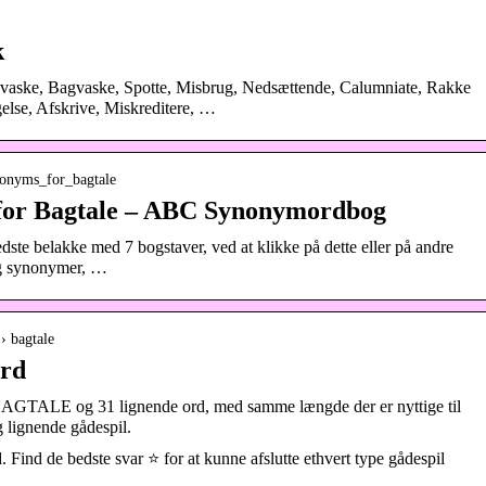
k
vaske, Bagvaske, Spotte, Misbrug, Nedsættende, Calumniate, Rakke
lse, Afskrive, Miskreditere, …
ynonyms_for_bagtale
for Bagtale – ABC Synonymordbog
dste belakke med 7 bogstaver, ved at klikke på dette eller på andre
og synonymer, …
› bagtale
rd
 BAGTALE og 31 lignende ord, med samme længde der er nyttige til
g lignende gådespil.
nd de bedste svar ⭐ for at kunne afslutte ethvert type gådespil