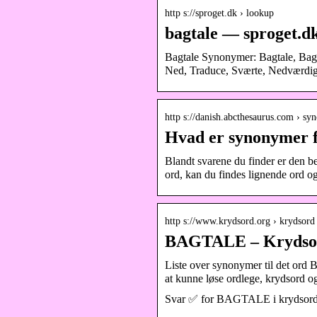
http s://sproget.dk › lookup
bagtale — sproget.d
Bagtale Synonymer: Bagtale, Bag
Ned, Traduce, Sværte, Nedværdige
http s://danish.abcthesaurus.com › s
Hvad er synonymer 
Blandt svarene du finder er den be
ord, kan du findes lignende ord 
http s://www.krydsord.org › krydsord 
BAGTALE – Krydso
Liste over synonymer til det ord
at kunne løse ordlege, krydsord o
Svar ✅ for BAGTALE i krydsord. Fi