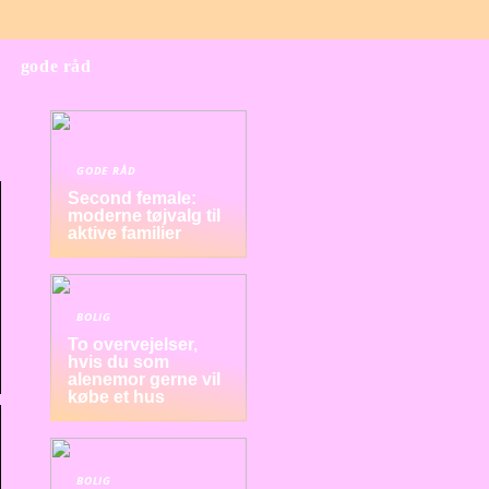
gode råd
GODE RÅD
Second female:
moderne tøjvalg til
aktive familier
BOLIG
To overvejelser,
hvis du som
alenemor gerne vil
købe et hus
BOLIG