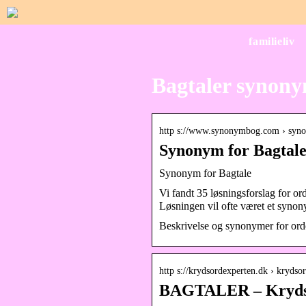
familieliv
Bagtaler synon
http s://www.synonymbog.com › syno
Synonym for Bagtal
Synonym for Bagtale
Vi fandt 35 løsningsforslag for 
Løsningen vil ofte været et sy
Beskrivelse og synonymer for ord
http s://krydsordexperten.dk › krydsor
BAGTALER – Krydso