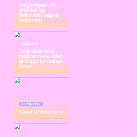
Væglamper – Et
praktisk og
dekorativt valg til
belysning
GODE RÅD
Hold vinterferie
med børnene uden
at bruge for mange
penge
23/10/2022
Gaver til vinterbørn