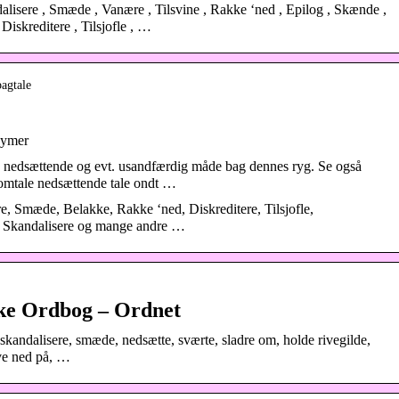
lisere , Smæde , Vanære , Tilsvine , Rakke ‘ned , Epilog , Skænde ,
iskreditere , Tilsjofle , …
agtale
nymer
 nedsættende og evt. usandfærdig måde bag dennes ryg. Se også
omtale nedsættende tale ondt …
 Smæde, Belakke, Rakke ‘ned, Diskreditere, Tilsjofle,
, Skandalisere og mange andre …
ke Ordbog – Ordnet
skandalisere, smæde, nedsætte, sværte, sladre om, holde rivegilde,
ive ned på, …