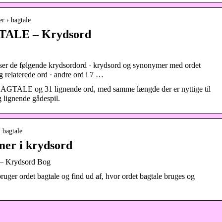
r › bagtale
TALE – Krydsord
ser de følgende krydsordord · krydsord og synonymer med ordet
g relaterede ord · andre ord i 7 …
 BAGTALE og 31 lignende ord, med samme længde der er nyttige til
g lignende gådespil.
 bagtale
mer i krydsord
 – Krydsord Bog
uger ordet bagtale og find ud af, hvor ordet bagtale bruges og