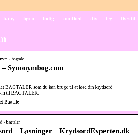
baby
børn
bolig
sundhed
diy
leg
livsstil
ym
nym › bagtale
e – Synonymbog.com
ordet BAGTALER som du kan bruge til at løse din krydsord.
nonym til BAGTALER.
et Bagtale
d › bagtaler
rd – Løsninger – KrydsordExperten.dk