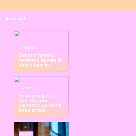
gode råd
GODE RÅD
Second female:
moderne tøjvalg til
aktive familier
BOLIG
To overvejelser,
hvis du som
alenemor gerne vil
købe et hus
BOLIG