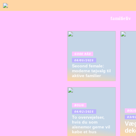
familieliv
GODE RÅD
06/05/2025
Second female:
moderne tøjvalg til
aktive familier
BOLIG
BOLI
06/02/2025
To overvejelser,
03/0
hvis du som
Væg
alenemor gerne vil
deko
købe et hus