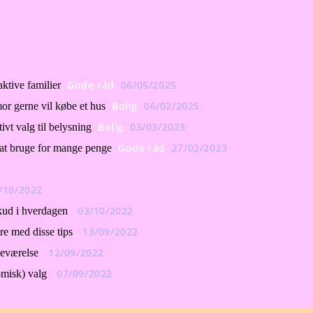
Gode råd
06/05/2025
ktive familier
Bolig
06/02/2025
or gerne vil købe et hus
Bolig
03/03/2023
vt valg til belysning
Gode råd
27/02/2023
 at bruge for mange penge
/10/2022
03/10/2022
kud i hverdagen
13/09/2022
e med disse tips
12/09/2022
neværelse
07/09/2022
misk) valg