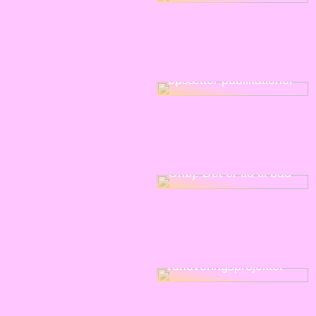
Tænk på
papirstørrelser, når du
opsætter publikationer
Ohøj! Det er tid til bad
Kom godt i gang med
renoveringsprojektet