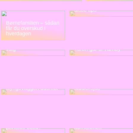
lidt nemmere med
disse tips
Børnefamilien – sådan
får du overskud i
hverdagen
Bambus sokker: Et
smart (og økonomisk)
valg
Turen går til Tårnby
Nyd sommeren og flyt
Sådan får du en billige
slyngevuggen udenfor
studierejse
Hvad er vigtigt for det
Alt det praktiske til
perfekte outfit?
børneferien