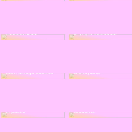
Alt du skal huske til
De fedeste gaveidéer
skolens skitur
til yngre søskende
Oplev en magisk ferie
Derfor er det vigtigt for
med dine børn i
børn at lege udenfor
Disneyland
Sådan finder du pynt
Stop med at fryse om
til påske
fødderne