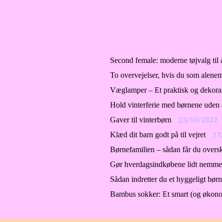
Second female: moderne tøjvalg til a
To overvejelser, hvis du som alenem
Væglamper – Et praktisk og dekorati
Hold vinterferie med børnene uden
23/10/2022
Gaver til vinterbørn
17
Klæd dit barn godt på til vejret
Børnefamilien – sådan får du overs
Gør hverdagsindkøbene lidt nemmer
Sådan indretter du et hyggeligt bør
Bambus sokker: Et smart (og økono