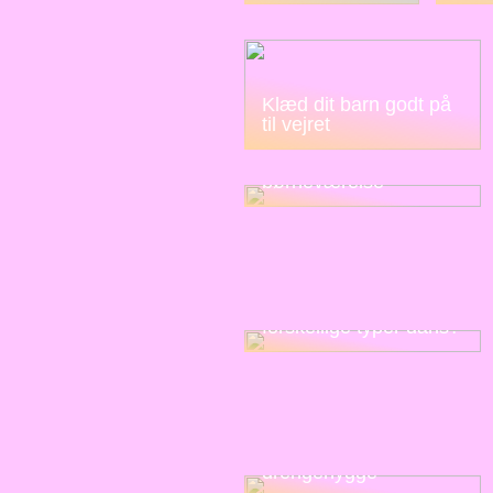
Klæd dit barn godt på
til vejret
Sådan indretter du et
hyggeligt
børneværelse
Kender du disse
forskellige typer dans?
Sjov og gratis
drengehygge