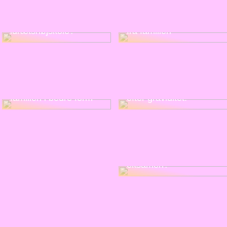
En dygtig
strafferetsadvokat kan
Higer du efter
begrænse din tid væk
idrætshøjskole?
fra familien
Sådan får du din
Tips til at få hele
trænede krop tilbage
familien i bedre form
efter graviditet.
Har du ikke lyst til at
opleve angst ved
eksamen?