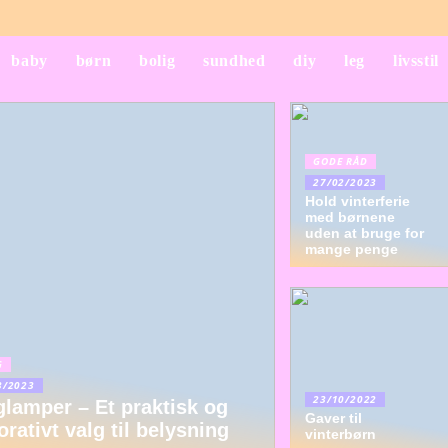
baby
børn
bolig
sundhed
diy
leg
livsstil
GODE RÅD
27/02/2023
Hold vinterferie
med børnene
uden at bruge for
mange penge
G
3/2023
23/10/2022
lamper – Et praktisk og
Gaver til
Gør
rativt valg til belysning
vinterbørn
hverdagsindkøbene