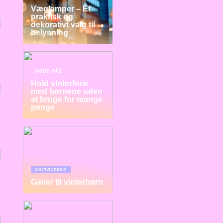
Væglamper – Et
praktisk og
dekorativt valg til
belysning
GODE RÅD
Hold vinterferie
med børnene uden
at bruge for mange
penge
23/10/2022
Gaver til vinterbørn