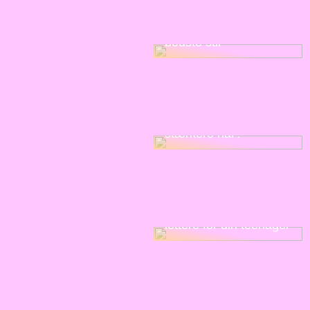
Sådan får du den
bedste stil
Ønsker du sundere og
stærkere hår?
Gør skilsmissen
lettere for din teenager