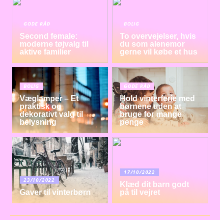
GODE RÅD
BOLIG
Second female:
To overvejelser, hvis
moderne tøjvalg til
du som alenemor
aktive familier
gerne vil købe et hus
BOLIG
GODE RÅD
Væglamper – Et
Hold vinterferie med
praktisk og
børnene uden at
dekorativt valg til
bruge for mange
belysning
penge
17/10/2022
23/10/2022
Klæd dit barn godt
Gaver til vinterbørn
på til vejret