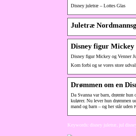
Disney juletræ – Lottes Glas
Juletræ Nordmannsg
Disney figur Mickey 
Disney figur Mickey og Venner Ju
Kom forbi og se vores store udva
Drømmen om en Disne
Da Svanna var barn, drømte hun om
kulører. Nu lever hun drømmen ud 
mand og barn – og her står uden t
Keywords: disney juletræ, jul disney