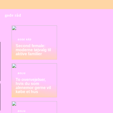
gode råd
GODE RÅD
Second female:
moderne tøjvalg til
aktive familier
BOLIG
To overvejelser,
hvis du som
alenemor gerne vil
købe et hus
BOLIG