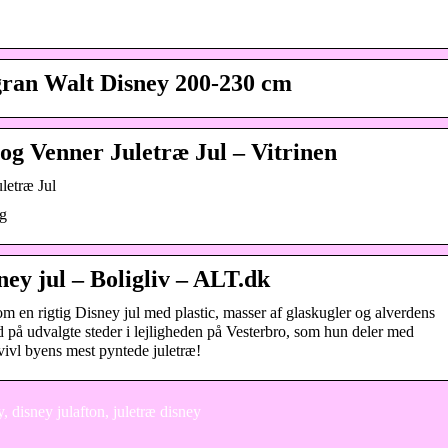
ran Walt Disney 200-230 cm
og Venner Juletræ Jul – Vitrinen
letræ Jul
lg
y jul – Boligliv – ALT.dk
 en rigtig Disney jul med plastic, masser af glaskugler og alverdens
på udvalgte steder i lejligheden på Vesterbro, som hun deler med
vivl byens mest pyntede juletræ!
, disney julafton, juletræ disney