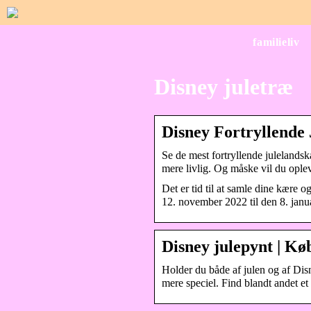
familieliv
Disney juletræ
Disney Fortryllende 
Se de mest fortryllende julelandsk
mere livlig. Og måske vil du ople
Det er tid til at samle dine kære o
12. november 2022 til den 8. janu
Disney julepynt | Kø
Holder du både af julen og af Disn
mere speciel. Find blandt andet e