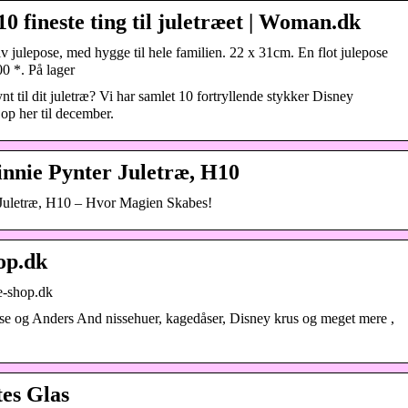
10 fineste ting til juletræet | Woman.dk
v julepose, med hygge til hele familien. 22 x 31cm. En flot julepose
0 *. På lager
nt til dit juletræ? Vi har samlet 10 fortryllende stykker Disney
 op her til december.
innie Pynter Juletræ, H10
 Juletræ, H10 – Hvor Magien Skabes!
hop.dk
se-shop.dk
og Anders And nissehuer, kagedåser, Disney krus og meget mere ,
tes Glas