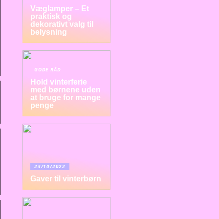
Væglamper – Et
praktisk og
dekorativt valg til
belysning
GODE RÅD
Hold vinterferie
med børnene uden
at bruge for mange
penge
23/10/2022
Gaver til vinterbørn