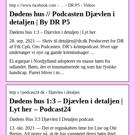
http s://www.facebook.com › … › DR P5 › Videos
Dødens hus // Podcasten Djævlen i
detaljen | By DR P5
Dødens hus 1:3 – Djævlen i detaljen | Lyt her
28. sep. 2021 — Skriv til detaljen@dr.dk Produceret for DR
af Filt Cph. Om Podcasten. DR’s krimipodcast. Hver uge
undersøger vi nye og gamle kriminalsager …
Et ægtepar i Nordjylland adopterer en masse børn fra
udlandet. Børn, der er traumatiserede og som har fysiske
handicap. Parret bliver i m…
http s://podcast24.dk › Djævlen i detaljen
Dødens hus 1:3 – Djævlen i detaljen |
Lyt her – Podcast24
Dødens Hus 3:3 Djævlen I Detaljen podcast
13. okt. 2021 — Det er regnskabets time for Lise og Ole
Brems. Alt peger på, at de har vanrøgtet deres børn ihjel.