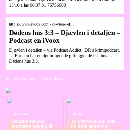
13/10 a las 06:37:31 76756608
http s://www.ivoox.com › dj-vlen-i-d…
Dødens hus 3:3 – Djævlen i detaljen –
Podcast en iVoox
Djævlen i detaljen – via Podcast Addict | DR’s krimipodcast.
… For han har en dødbringende gift liggende i sit hus. …
Dødens hus 3:3.
Keywords: dødens hus podcast
GODE RÅD
BOLIG
Second female:
To overvejelser, hvis
moderne tøjvalg til
du som alenemor