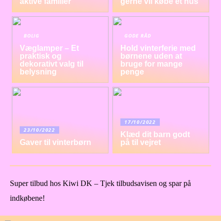
aktive familier
gerne vil købe et hus
BOLIG
GODE RÅD
Væglamper – Et
Hold vinterferie med
praktisk og
børnene uden at
dekorativt valg til
bruge for mange
belysning
penge
17/10/2022
23/10/2022
Klæd dit barn godt
Gaver til vinterbørn
på til vejret
Super tilbud hos Kiwi DK – Tjek tilbudsavisen og spar på
indkøbene!