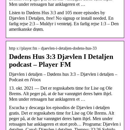
Men under retssagen har anklageren et …
Listen to Dødens Hus 3:3 and 105 more episodes by
Djævlen I Detaljen, free! No signup or install needed. En
farlig rejse 2:3 – Muldyr i ventetøj. En farlig rejse 1:3 – Den
amerikanske drøm.
http s://player.fm › djaevlen-i-detaljen-dodens-hus-33
Dødens Hus 3:3 Djævlen I Detaljen
podcast – Player FM
Djævlen i detaljen – Dødens hus 3:3 – Djævlen i detaljen –
Podcast en iVoox
13. okt. 2021 — Det er regnskabets time for Lise og Ole
Brems. Alt peger på, at de har vanrøgtet deres børn ihjel.
Men under retssagen har anklageren et …
Escucha y descarga los episodios de Djævlen i detaljen
gratis. Det er regnskabets time for Lise og Ole Brems. Alt
peger på, at de har vanrøgtet deres børn ihjel. Men under
retssagen har anklageren et stort prob… Programa: Djævlen i
detaljen. Canal: Djævlen i detaljen. Tiempo: 32:26 Subido