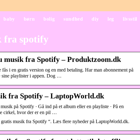
baby
børn
bolig
sundhed
diy
leg
livsstil
fra spotify
 musik fra Spotify – Produktzoom.dk
 fås i en gratis version og en med betaling. Har man abonnement på
sine playlister i appen. Dog …
ik fra Spotify – LaptopWorld.dk
usik på Spotify · Gå ind på et album eller en playliste · På en
e cirkel, hvor der er en pil …
gratis musik fra Spotify “. Læs flere nyheder på LaptopWorld.dk.