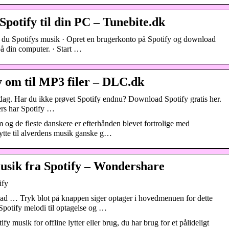
potify til din PC – Tunebite.dk
du Spotifys musik · Opret en brugerkonto på Spotify og download
 på din computer. · Start …
y om til MP3 filer – DLC.dk
i dag. Har du ikke prøvet Spotify endnu? Download Spotify gratis her.
ers har Spotify …
 og de fleste danskere er efterhånden blevet fortrolige med
ytte til alverdens musik ganske g…
sik fra Spotify – Wondershare
ify
oad … Tryk blot på knappen siger optager i hovedmenuen for dette
Spotify melodi til optagelse og …
 musik for offline lytter eller brug, du har brug for et pålideligt