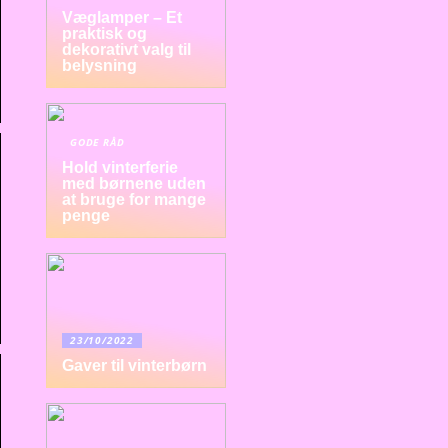
Væglamper – Et
praktisk og
dekorativt valg til
belysning
GODE RÅD
Hold vinterferie
med børnene uden
at bruge for mange
penge
23/10/2022
Gaver til vinterbørn