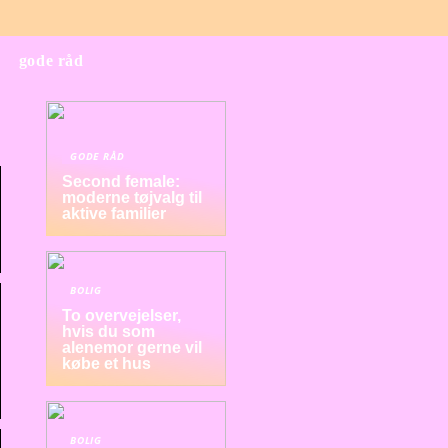
gode råd
GODE RÅD
Second female:
moderne tøjvalg til
aktive familier
BOLIG
To overvejelser,
hvis du som
alenemor gerne vil
købe et hus
BOLIG