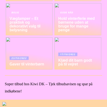
BOLIG
GODE RÅD
Væglamper – Et
Hold vinterferie med
praktisk og
børnene uden at
dekorativt valg til
bruge for mange
belysning
penge
17/10/2022
23/10/2022
Klæd dit barn godt
Gaver til vinterbørn
på til vejret
Super tilbud hos Kiwi DK – Tjek tilbudsavisen og spar på
indkøbene!