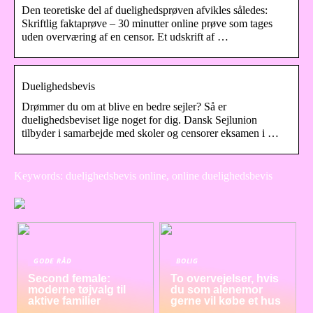
Den teoretiske del af duelighedsprøven afvikles således:
Skriftlig faktaprøve – 30 minutter online prøve som tages
uden overværing af en censor. Et udskrift af …
Duelighedsbevis
Drømmer du om at blive en bedre sejler? Så er
duelighedsbeviset lige noget for dig. Dansk Sejlunion
tilbyder i samarbejde med skoler og censorer eksamen i …
Keywords: duelighedsbevis online, online duelighedsbevis
GODE RÅD
BOLIG
Second female:
To overvejelser, hvis
moderne tøjvalg til
du som alenemor
aktive familier
gerne vil købe et hus