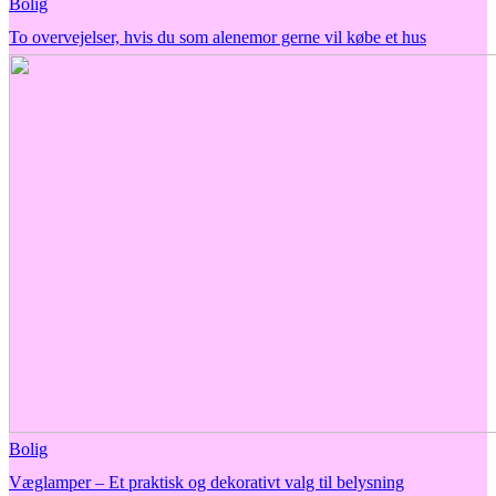
Bolig
To overvejelser, hvis du som alenemor gerne vil købe et hus
Bolig
Væglamper – Et praktisk og dekorativt valg til belysning