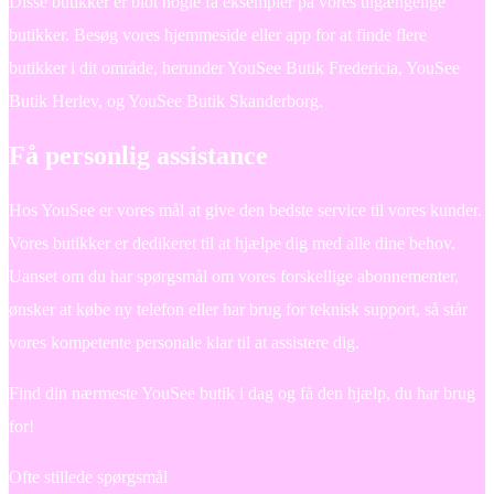
Disse butikker er blot nogle få eksempler på vores tilgængelige
butikker. Besøg vores hjemmeside eller app for at finde flere
butikker i dit område, herunder YouSee Butik Fredericia, YouSee
Butik Herlev, og YouSee Butik Skanderborg.
Få personlig assistance
Hos YouSee er vores mål at give den bedste service til vores kunder.
Vores butikker er dedikeret til at hjælpe dig med alle dine behov.
Uanset om du har spørgsmål om vores forskellige abonnementer,
ønsker at købe ny telefon eller har brug for teknisk support, så står
vores kompetente personale klar til at assistere dig.
Find din nærmeste YouSee butik i dag og få den hjælp, du har brug
for!
Ofte stillede spørgsmål