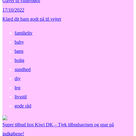
Gaver til vinterbørn
17/10/2022
Klæd dit barn godt på til vejret
familieliv
baby
børn
bolig
sundhed
diy
leg
livsstil
gode råd
Super tilbud hos Kiwi DK – Tjek tilbudsavisen og spar på
indkøbene!