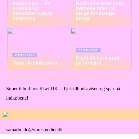
Væglamper – Et
Hold vinterferie med
praktisk og
børnene uden at
dekorativt valg til
bruge for mange
belysning
penge
17/10/2022
23/10/2022
Klæd dit barn godt
Gaver til vinterbørn
på til vejret
Super tilbud hos Kiwi DK – Tjek tilbudsavisen og spar på
indkøbene!
samarbejde@voresmedier.dk