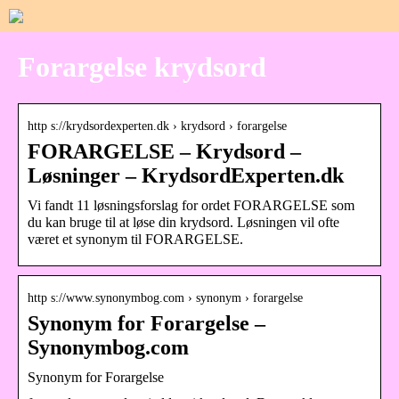
Forargelse krydsord
http s://krydsordexperten.dk › krydsord › forargelse
FORARGELSE – Krydsord –
Løsninger – KrydsordExperten.dk
Vi fandt 11 løsningsforslag for ordet FORARGELSE som
du kan bruge til at løse din krydsord. Løsningen vil ofte
været et synonym til FORARGELSE.
http s://www.synonymbog.com › synonym › forargelse
Synonym for Forargelse –
Synonymbog.com
Synonym for Forargelse