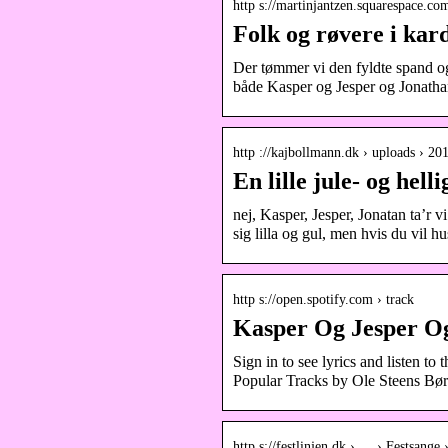
http s://martinjantzen.squarespace.c
Folk og røvere i ka
Der tømmer vi den fyldte spand og 
både Kasper og Jesper og Jonathan
http ://kajbollmann.dk › uploads › 20
En lille jule- og hel
nej, Kasper, Jesper, Jonatan ta’r v
sig lilla og gul, men hvis du vil 
http s://open.spotify.com › track
Kasper Og Jesper Og
Sign in to see lyrics and listen to
Popular Tracks by Ole Steens Bør
http s://festlinjen.dk › … › Festsange