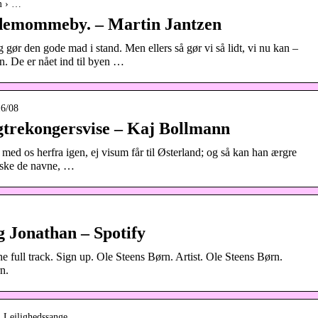
om › …
rdemommeby. – Martin Jantzen
gør den gode mad i stand. Men ellers så gør vi så lidt, vi nu kan –
. De er nået ind til byen …
16/08
ligtrekongersvise – Kaj Bollmann
i med os herfra igen, ej visum får til Østerland; og så kan han ærgre
huske de navne, …
 Jonathan – Spotify
 the full track. Sign up. Ole Steens Børn. Artist. Ole Steens Børn.
n.
 › Lejlighedssange