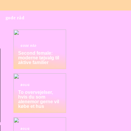
gode råd
GODE RÅD
Second female:
moderne tøjvalg til
aktive familier
BOLIG
To overvejelser,
hvis du som
alenemor gerne vil
købe et hus
BOLIG