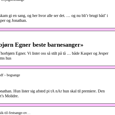
 skam gi en sang, og her hvor alle ser det. … og nu bli’r brugt båd’ i
sper og Jonathan.
bjørn Egner beste barnesanger»
orbjørn Egner. Vi lister oss så stilt på tå … både Kasper og Jesper
rns hus
pdf › bogsange
han. Hun lister sig afsted pi tA nAr hun skal til premiere. Den
’s Molidre.
sik-til-festsange-ov…