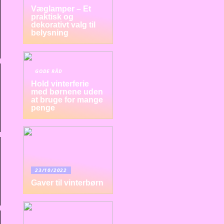
Væglamper – Et
praktisk og
dekorativt valg til
belysning
GODE RÅD
Hold vinterferie
med børnene uden
at bruge for mange
penge
23/10/2022
Gaver til vinterbørn