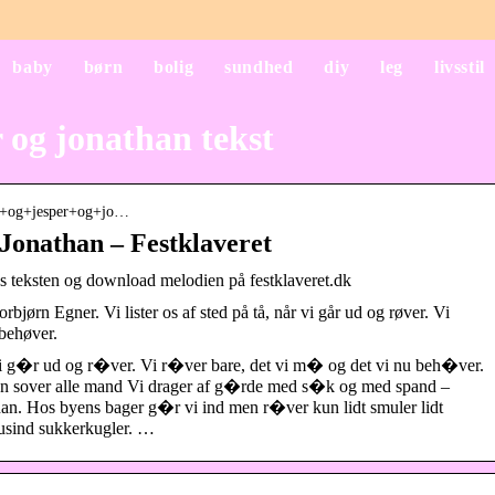
baby
børn
bolig
sundhed
diy
leg
livsstil
 og jonathan tekst
sper+og+jesper+og+jo…
Jonathan – Festklaveret
s teksten og download melodien på festklaveret.dk
bjørn Egner. Vi lister os af sted på tå, når vi går ud og røver. Vi
 behøver.
vi g�r ud og r�ver. Vi r�ver bare, det vi m� og det vi nu beh�ver.
en sover alle mand Vi drager af g�rde med s�k og med spand –
n. Hos byens bager g�r vi ind men r�ver kun lidt smuler lidt
tusind sukkerkugler. …