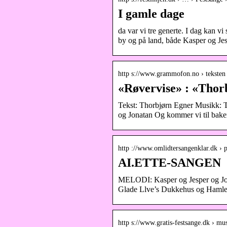
I gamle dage
da var vi tre generte. I dag kan vi
by og på land, både Kasper og Je
http s://www.grammofon.no › teksten
«Røvervise» : «Thor
Tekst: Thorbjørn Egner Musikk: Th
og Jonatan Og kommer vi til bake
http ://www.omlidtersangenklar.dk › 
AI.ETTE-SANGEN
MELODI: Kasper og Jesper og Jonat
Glade Llve’s Dukkehus og Hamlet
http s://www.gratis-festsange.dk › mu