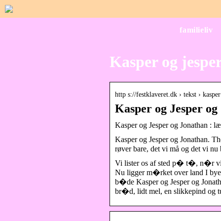
familieliv
Kasper og jesper
http s://festklaveret.dk › tekst › ka
Kasper og Jesper og 
Kasper og Jesper og Jonathan : læ
Kasper og Jesper og Jonathan. Thor
røver bare, det vi må og det vi nu
Vi lister os af sted p� t�, n�r 
Nu ligger m�rket over land I by
b�de Kasper og Jesper og Jonatha
br�d, lidt mel, en slikkepind og 