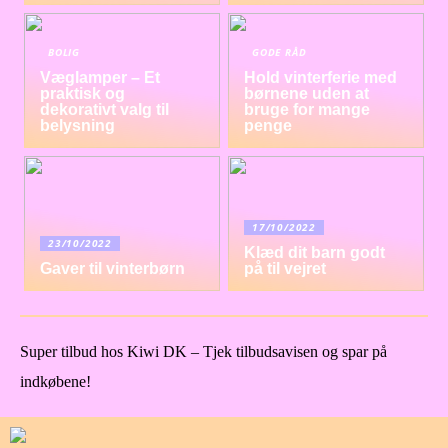
BOLIG
GODE RÅD
Væglamper – Et
Hold vinterferie med
praktisk og
børnene uden at
dekorativt valg til
bruge for mange
belysning
penge
17/10/2022
23/10/2022
Klæd dit barn godt
Gaver til vinterbørn
på til vejret
Super tilbud hos Kiwi DK – Tjek tilbudsavisen og spar på
indkøbene!