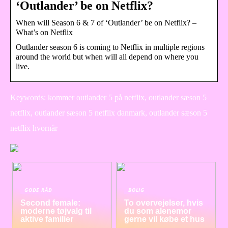
‘Outlander’ be on Netflix?
When will Season 6 & 7 of ‘Outlander’ be on Netflix? –
What’s on Netflix
Outlander season 6 is coming to Netflix in multiple regions
around the world but when will all depend on where you
live.
Keywords: kommer outlander 5 på netflix, outlander sæson 5
netflix, outlander sæson 5 netflix danmark, outlander sæson 5
netflix hvornår
GODE RÅD
BOLIG
Second female:
To overvejelser, hvis
moderne tøjvalg til
du som alenemor
aktive familier
gerne vil købe et hus