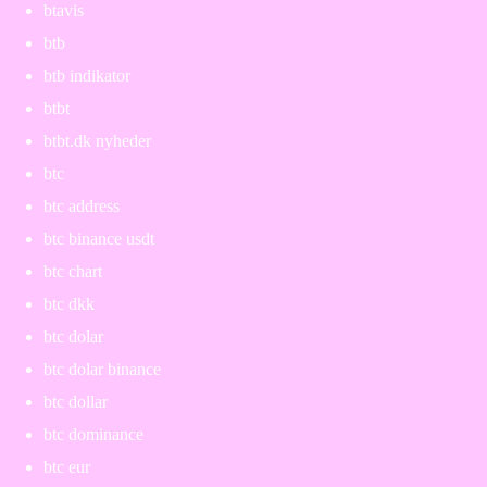
btavis
btb
btb indikator
btbt
btbt.dk nyheder
btc
btc address
btc binance usdt
btc chart
btc dkk
btc dolar
btc dolar binance
btc dollar
btc dominance
btc eur