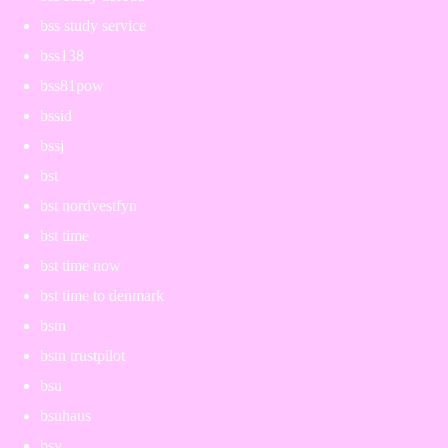
bss study service
bss138
bss81pow
bssid
bssj
bst
bst nordvestfyn
bst time
bst time now
bst time to denmark
bstn
bstn trustpilot
bsu
bsuhaus
bsv