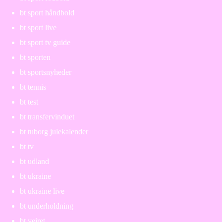
bt sport håndbold
bt sport live
bt sport tv guide
bt sporten
bt sportsnyheder
bt tennis
bt test
bt transfervinduet
bt tuborg julekalender
bt tv
bt udland
bt ukraine
bt ukraine live
bt underholdning
bt vejret