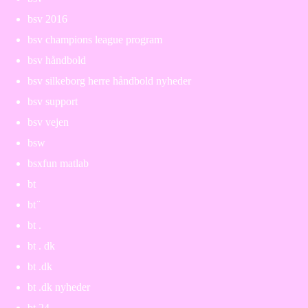
bsv 2016
bsv champions league program
bsv håndbold
bsv silkeborg herre håndbold nyheder
bsv support
bsv vejen
bsw
bsxfun matlab
bt
bt ̈
bt .
bt . dk
bt .dk
bt .dk nyheder
bt 24