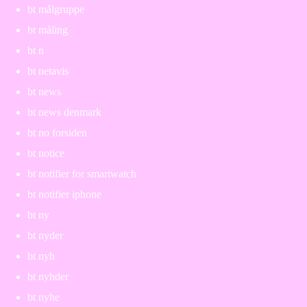
bt målgruppe
bt måling
bt n
bt netavis
bt news
bt news denmark
bt no forsiden
bt notice
bt notifier for smartwatch
bt notifier iphone
bt ny
bt nyder
bt nyh
bt nyhder
bt nyhe