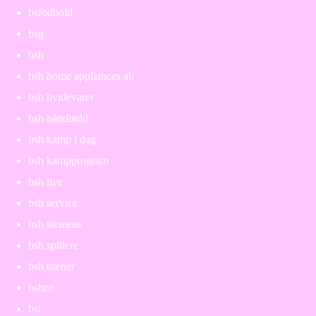
bsfodbold
bsg
bsh
bsh home appliances ab
bsh hvidevarer
bsh håndbold
bsh kamp i dag
bsh kampprogram
bsh live
bsh service
bsh siemens
bsh spillere
bsh træner
bshne
bsi