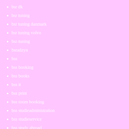
bsr dk
bsr tuning
bsr tuning danmark
bsr tuning volvo
bsr-tuning
bsradzyn
bss
bss booking
bss books
bss it
bss print
bss room booking
bss studieadministration
bss studieservice
bss study abroad