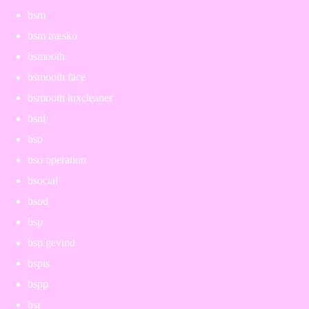
bsm
bsm træsko
bsmooth
bsmooth face
bsmooth luxcleaner
bsnl
bso
bso operation
bsocial
bsod
bsp
bsp gevind
bspis
bspp
bsr