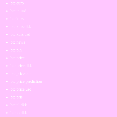
btc euro
btc in usd
btc kurs
btc kurs dkk
btc kurs usd
btc news
btc pln
btc price
btc price dkk
btc price eur
btc price prediction
btc price usd
btc pris
btc til dkk
btc to dkk