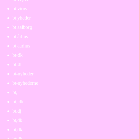
bt virus
bt yheder
bt aalborg
bt århus
bt aarhus
bt-dk
bt-dl
bt-nyheder
bt-nyhederne
bt,
bt,.dk
bt,dj
bt,dk
bt,dk,
bt:dk