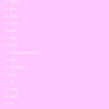
bt.dsk
bt.dt
bt.ek
bt.fdk
bt.fk
bt.k
bt.kd
bt.kundeunivers.dk
bt.n
bt.nyheder
bt.zk
bt
bt/dk
bt•dk
bt¨