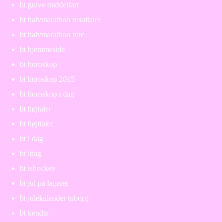
bt gulve middelfart
bt halvmarathon resultater
bt halvmarathon rute
bt hjemmeside
bt horoskop
bt horoskop 2015
bt horoskop i dag
bt højtaler
bt højttaler
bt i dag
bt idag
bt ishockey
bt jul på lageret
bt julekalender tuborg
bt kendte