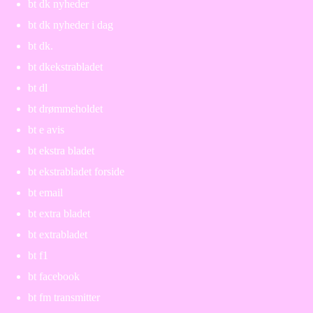
bt dk nyheder
bt dk nyheder i dag
bt dk.
bt dkekstrabladet
bt dl
bt drømmeholdet
bt e avis
bt ekstra bladet
bt ekstrabladet forside
bt email
bt extra bladet
bt extrabladet
bt f1
bt facebook
bt fm transmitter