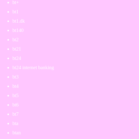
bt+
bt1
bt1.dk
bt140
bt2
bt21
bt24
bt24 internet banking
bt3
bt4
bt5
bt6
bt7
bta
btan