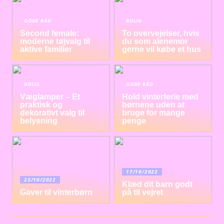
GODE RÅD
BOLIG
Second female:
To overvejelser, hvis
moderne tøjvalg til
du som alenemor
aktive familier
gerne vil købe et hus
BOLIG
GODE RÅD
Væglamper – Et
Hold vinterferie med
praktisk og
børnene uden at
dekorativt valg til
bruge for mange
belysning
penge
17/10/2022
23/10/2022
Klæd dit barn godt
Gaver til vinterbørn
på til vejret