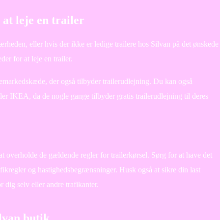
t leje en trailer
ærheden, eller hvis der ikke er ledige trailere hos Silvan på det ønskede
r for at leje en trailer.
arkedskæde, der også tilbyder trailerudlejning. Du kan også
ller IKEA, da de nogle gange tilbyder gratis trailerudlejning til deres
t at overholde de gældende regler for trailerkørsel. Sørg for at have det
fikregler og hastighedsbegrænsninger. Husk også at sikre din last
r dig selv eller andre trafikanter.
lvan butik