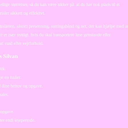
skellige størrelser, så du kan være sikker på, at du har nok plads til at
ialer sikkert og effektivt.
l traileren, såsom presenning, surringsbånd og net, der kan hjælpe med a
te er især nyttigt, hvis du skal transportere løse genstande eller
af vind eller vejrforhold.
s Silvan
tik.
e en trailer.
til dine behov og opgave.
alet.
rtopgave.
fter endt lejeperiode.