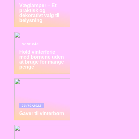
Væglamper – Et
praktisk og
dekorativt valg til
belysning
t
GODE RÅD
Hold vinterferie
med børnene uden
at bruge for mange
penge
23/10/2022
Gaver til vinterbørn