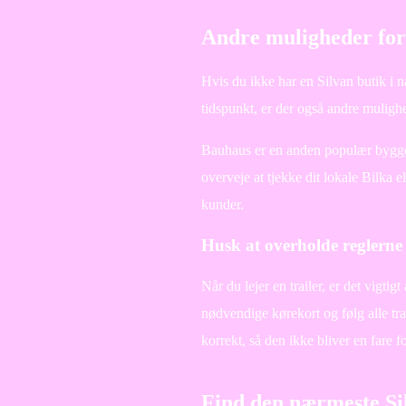
Andre muligheder for a
Hvis du ikke har en Silvan butik i n
tidspunkt, er der også andre mulighede
Bauhaus er en anden populær byggem
overveje at tjekke dit lokale Bilka e
kunder.
Husk at overholde reglerne
Når du lejer en trailer, er det vigtig
nødvendige kørekort og følg alle tra
korrekt, så den ikke bliver en fare fo
Find den nærmeste Si