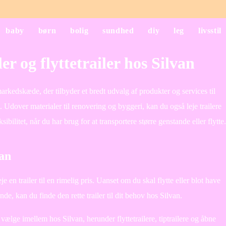
baby
børn
bolig
sundhed
diy
leg
livsstil
ler og flyttetrailer hos Silvan
rkedskæde, der tilbyder et bredt udvalg af produkter og services til
t. Udover materialer til renovering og byggeri, kan du også leje trailere
ksibilitet, når du har brug for at transportere større genstande eller flytte.
van
e en trailer til en rimelig pris. Uanset om du skal flytte eller blot have
nde, kan du finde den rette trailer til dit behov hos Silvan.
t vælge imellem hos Silvan, herunder flyttetrailere, tiptrailere og åbne