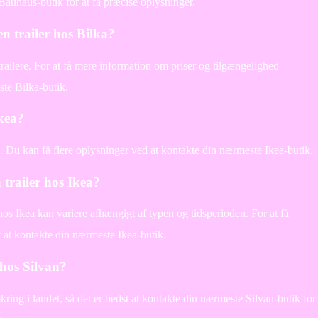
Bauhaus-butik for at få præcise oplysninger.
en trailer hos Bilka?
 trailere. For at få mere information om priser og tilgængelighed
ste Bilka-butik.
Ikea?
ere. Du kan få flere oplysninger ved at kontakte din nærmeste Ikea-butik.
n trailer hos Ikea?
 hos Ikea kan variere afhængigt af typen og tidsperioden. For at få
t at kontakte din nærmeste Ikea-butik.
 hos Silvan?
ing i landet, så det er bedst at kontakte din nærmeste Silvan-butik for