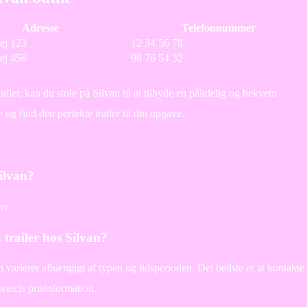
Adresse
Telefonnummer
ej 123
12 34 56 78
ej 456
98 76 54 32
railer, kan du stole på Silvan til at tilbyde en pålidelig og bekvem
e og find den perfekte trailer til din opgave.
Silvan?
re.
n trailer hos Silvan?
van varierer afhængigt af typen og tidsperioden. Det bedste er at kontakte
præcis prisinformation.