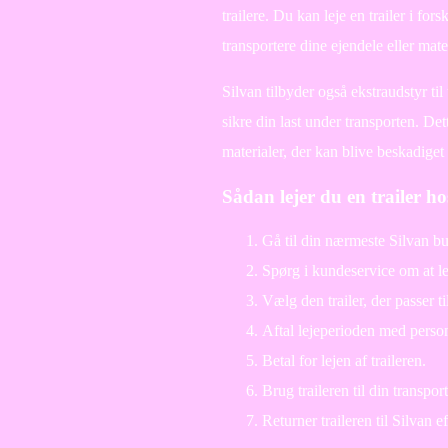
trailere. Du kan leje en trailer i for
transportere dine ejendele eller mater
Silvan tilbyder også ekstraudstyr ti
sikre din last under transporten. Det
materialer, der kan blive beskadiget 
Sådan lejer du en trailer ho
Gå til din nærmeste Silvan bu
Spørg i kundeservice om at lej
Vælg den trailer, der passer 
Aftal lejeperioden med person
Betal for lejen af traileren.
Brug traileren til din transpo
Returner traileren til Silvan e