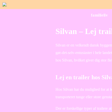
familieliv
Silvan – Lej trai
Silvan er en velkendt dansk byggema
gør-det-selv-entusiaster i hele lande
hos Silvan, hvilket giver dig stor fle
Lej en trailer hos Sil
Hos Silvan har du mulighed for at lej
transporteret tunge eller store gensta
Der er forskellige typer af trailere a