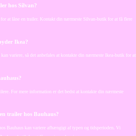
iler hos Silvan?
or at låne en trailer. Kontakt din nærmeste Silvan-butik for at få flere
lbyder Ikea?
a kan variere, så det anbefales at kontakte din nærmeste Ikea-butik for at
 Bauhaus?
ailere. For mere information er det bedst at kontakte din nærmeste
e en trailer hos Bauhaus?
g hos Bauhaus kan variere afhængigt af typen og tidsperioden. Vi