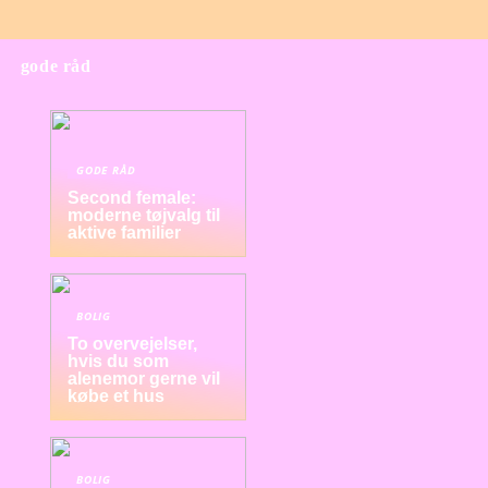
gode råd
GODE RÅD
Second female:
moderne tøjvalg til
aktive familier
BOLIG
To overvejelser,
hvis du som
alenemor gerne vil
købe et hus
BOLIG