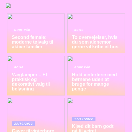
GODE RÅD
BOLIG
Second female:
To overvejelser, hvis
moderne tøjvalg til
du som alenemor
aktive familier
gerne vil købe et hus
BOLIG
GODE RÅD
Væglamper – Et
Hold vinterferie med
praktisk og
børnene uden at
dekorativt valg til
bruge for mange
belysning
penge
17/10/2022
23/10/2022
Klæd dit barn godt
Gaver til vinterbørn
på til vejret