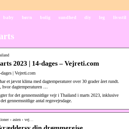
baby
børn
bolig
sundhed
diy
leg
livsstil
arts
ailand
arts 2023 | 14-dages – Vejreti.com
4-dages | Vejreti.com
ar et jævnt klima med dagtemperaturer over 30 grader året rundt.
aj, hvor dagtemperaturen …
ter for det gennemsnitlige vejr i Thailand i marts 2023, inklusive
 det gennemsnitlige antal regnvejrsdage.
ationer › asien › vej…
 Skræddersy din drømmerejse