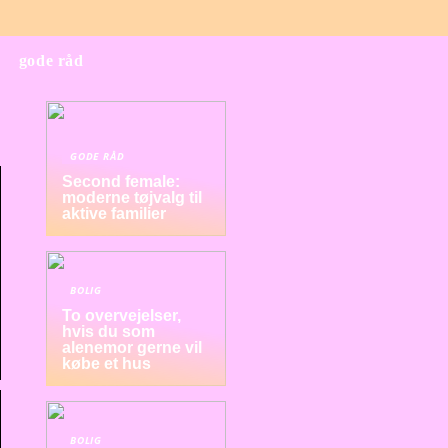
gode råd
GODE RÅD
Second female:
moderne tøjvalg til
aktive familier
BOLIG
To overvejelser,
hvis du som
alenemor gerne vil
købe et hus
BOLIG