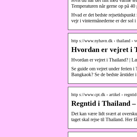
Hvis du har det fint med varme temp
Temperaturen når gerne op på 40 
Hvad er det bedste rejsetidspunkt 
vejr i vintermånederne er der so
http s://www.nyhavn.dk › thailand › v
Hvordan er vejret i
Hvordan er vejret i Thailand? | Læ
Se guide om vejret under ferien i
Bangkaok? Se de bedste årstider i
http s://www.cpt.dk › artikel › regnt
Regntid i Thailand 
Det kan være lidt svært at oversku
taget skal rejse til Thailand. Her f