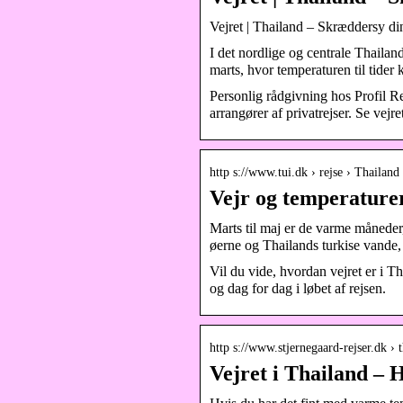
Vejret | Thailand – Skræddersy di
I det nordlige og centrale Thailan
marts, hvor temperaturen til tider 
Personlig rådgivning hos Profil Re
arrangører af privatrejser. Se vejre
http s://www.tui.dk › rejse › Thailand
Vejr og temperaturer
Marts til maj er de varme måneder
øerne og Thailands turkise vande, 
Vil du vide, hvordan vejret er i T
og dag for dag i løbet af rejsen.
http s://www.stjernegaard-rejser.dk › t
Vejret i Thailand – 