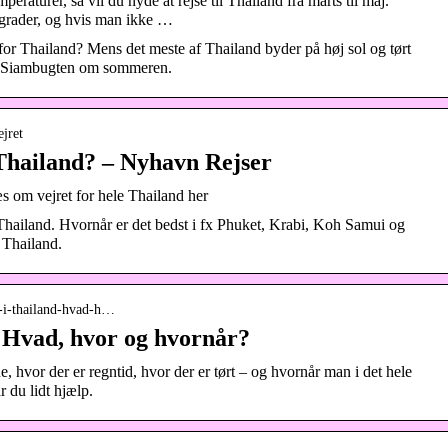
eraturer, så vil du nyde at rejse til Thailand fra marts til maj.
grader, og hvis man ikke …
for Thailand? Mens det meste af Thailand byder på høj sol og tørt
l i Siambugten om sommeren.
ejret
 Thailand? – Nyhavn Rejser
s om vejret for hele Thailand her
 Thailand. Hvornår er det bedst i fx Phuket, Krabi, Koh Samui og
 Thailand.
id-i-thailand-hvad-h…
– Hvad, hvor og hvornår?
e, hvor der er regntid, hvor der er tørt – og hvornår man i det hele
år du lidt hjælp.