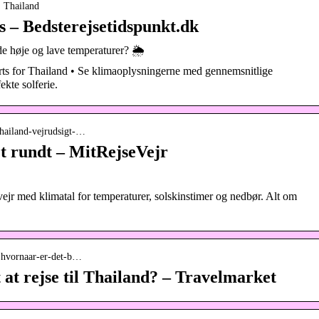
› Thailand
s – Bedsterejsetidspunkt.dk
de høje og lave temperaturer? 🌦️
arts for Thailand • Se klimaoplysningerne med gennemsnitlige
ekte solferie.
-thailand-vejrudsigt-…
et rundt – MitRejseVejr
ejr med klimatal for temperaturer, solskinstimer og nedbør. Alt om
› hvornaar-er-det-b…
 at rejse til Thailand? – Travelmarket