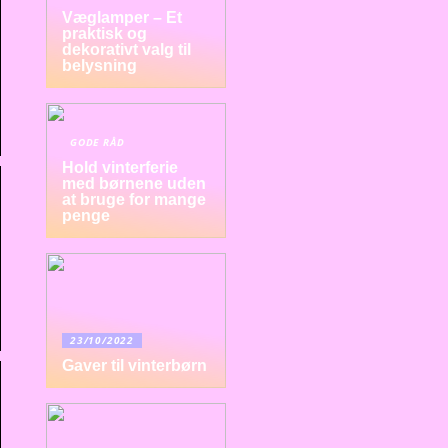
Væglamper – Et
praktisk og
dekorativt valg til
belysning
GODE RÅD
Hold vinterferie
med børnene uden
at bruge for mange
penge
23/10/2022
Gaver til vinterbørn