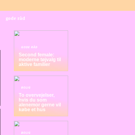
gode råd
GODE RÅD
Second female:
moderne tøjvalg til
aktive familier
BOLIG
To overvejelser,
hvis du som
alenemor gerne vil
købe et hus
BOLIG