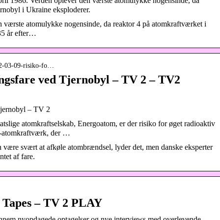
pril 1986. Verden oplever den værste atomulykke nogensinde, da
ernobyl i Ukraine eksploderer.
n værste atomulykke nogensinde, da reaktor 4 på atomkraftværket i
35 år efter…
22-03-09-risiko-fo…
lingsfare ved Tjernobyl – TV 2 – TV2
 Tjernobyl – TV 2
tslige atomkraftselskab, Energoatom, er der risiko for øget radioaktiv
yl-atomkraftværk, der …
n være svært at afkøle atombrændsel, lyder det, men danske eksperter
tet af fare.
t Tapes – TV 2 PLAY
gennem nyopdagede optagelser og nye interviews med overlevende.