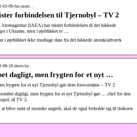
022-03-09-fns-atom…
ter forbindelsen til Tjernobyl – TV 2
 Atomagentur (IAEA) har mistet forbindelsen til det lukkede
er i Ukraine, men i øjeblikket er …
n i øjeblikket ikke modtage data fra det lukkede atomkraftværk
022-08-18-deres-by…
et dagligt, men frygten for et nyt …
en frygten for et nyt Tjernobyl gør dem forsvarsløse – TV 2
ombet dagligt, men frygten for et nyt Tjernobyl gør … chef for den
kopol, til TV 2.
t blive ramt af russiske angreb, skal de også forholde sig til risikoen