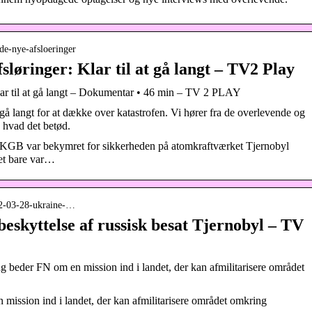
l-de-nye-afsloeringer
sløringer: Klar til at gå langt – TV2 Play
Klar til at gå langt – Dokumentar • 46 min – TV 2 PLAY
t gå langt for at dække over katastrofen. Vi hører fra de overlevende og
 hvad det betød.
at KGB var bekymret for sikkerheden på atomkraftværket Tjernobyl
det bare var…
022-03-28-ukraine-…
skyttelse af russisk besat Tjernobyl – TV
 beder FN om en mission ind i landet, der kan afmilitarisere området
mission ind i landet, der kan afmilitarisere området omkring