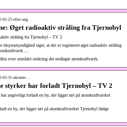
022-02-25-efter-ang…
ne: Øget radioaktiv stråling fra Tjernobyl
aktiv stråling fra Tjernobyl – TV 2
tilsynsmyndighed siger, at der er registreret øget radioaktiv stråling
 atomkraftværk …
ollen over området omkring det nedlagte atomkraftværk.
022-03-31-ukraine-…
ke styrker har forladt Tjernobyl – TV 2
ar angiveligt forladt en by, der ligger tæt på atomkraftværket
rladt en by, der ligger tæt på atomkraftværket Tjernobyl ifølge