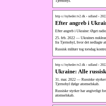
Tjernobyl.
http s://nyheder.tv2.dk › udland › 2
Efter angreb i Ukrai
Efter angreb i Ukraine: Øget radio
25. feb. 2022 — Ukraines nukleare 
fra Tjernobyl, hvor det nedlagte
Russisk militær tog torsdag kontr
http s://nyheder.tv2.dk › udland › 2
Ukraine: Alle russis
31. mar. 2022 — Russiske styrker h
Tjernobyl ifølge atomselskab.
Russiske styrker har angiveligt fo
atomselskab.