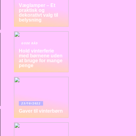
Væglamper – Et
praktisk og
dekorativt valg til
belysning
GODE RÅD
Hold vinterferie
med børnene uden
at bruge for mange
penge
23/10/2022
Gaver til vinterbørn