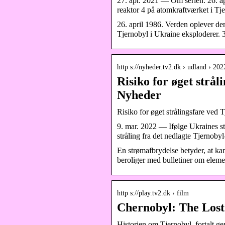
27. apr. 2021 — Om serien. 26. a
reaktor 4 på atomkraftværket i Tj
26. april 1986. Verden oplever de
Tjernobyl i Ukraine eksploderer. 
http s://nyheder.tv2.dk › udland › 20
Risiko for øget strå
Nyheder
Risiko for øget strålingsfare ved
9. mar. 2022 — Ifølge Ukraines sta
stråling fra det nedlagte Tjernob
En strømafbrydelse betyder, at ka
beroliger med bulletiner om elemen
http s://play.tv2.dk › film
Chernobyl: The Los
Historien om Tjernobyl, fortalt 