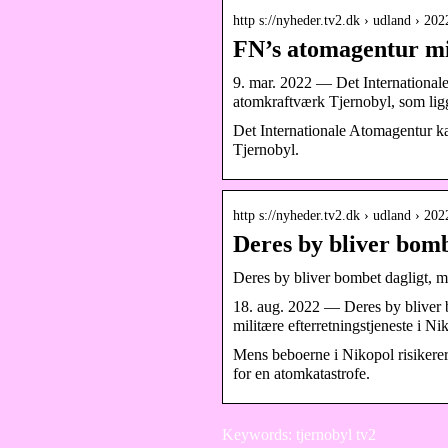
http s://nyheder.tv2.dk › udland › 2
FN’s atomagentur mis
9. mar. 2022 — Det Internationale
atomkraftværk Tjernobyl, som ligg
Det Internationale Atomagentur ka
Tjernobyl.
http s://nyheder.tv2.dk › udland › 2
Deres by bliver bomb
Deres by bliver bombet dagligt, m
18. aug. 2022 — Deres by bliver b
militære efterretningstjeneste i Ni
Mens beboerne i Nikopol risikerer a
for en atomkatastrofe.
Keywords: tjernobyl tv2