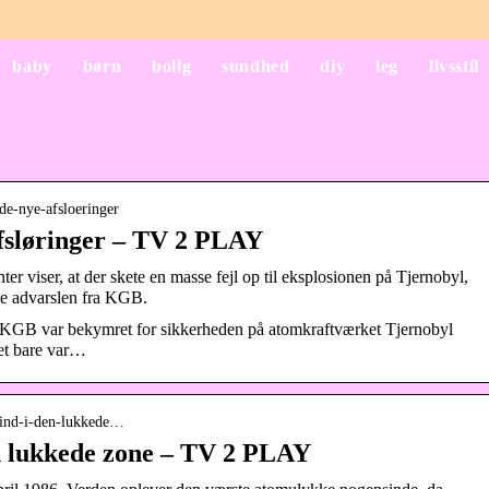
baby
børn
bolig
sundhed
diy
leg
livsstil
l-de-nye-afsloeringer
afsløringer – TV 2 PLAY
r viser, at der skete en masse fejl op til eksplosionen på Tjernobyl,
rte advarslen fra KGB.
at KGB var bekymret for sikkerheden på atomkraftværket Tjernobyl
det bare var…
yl-ind-i-den-lukkede…
en lukkede zone – TV 2 PLAY