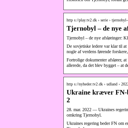
http s://play.tv2.dk › serie › tjernoby
Tjernobyl – de nye af
Tjernobyl – de nye afsløringer: 
De sovjetiske ledere var klar til a
nogle af verdens førende forskere,
Fortrolige dokumenter afslører, 
allerede, da det blev bygget – at 
http s://nyheder.tv2.dk › udland › 2
Ukraine kræver FN-be
2
28. mar. 2022 — Ukraines regering
omkring Tjernobyl.
Ukraines regering beder FN om en 