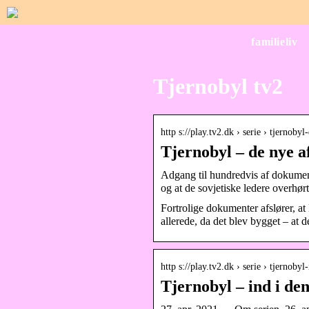
familieliv
Tjernobyl tv2
http s://play.tv2.dk › serie › tjernoby
Tjernobyl – de nye 
Adgang til hundredvis af dokumente
og at de sovjetiske ledere overhø
Fortrolige dokumenter afslører, 
allerede, da det blev bygget – at 
http s://play.tv2.dk › serie › tjernob
Tjernobyl – ind i d