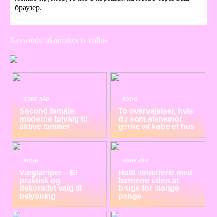
браузер.
Keywords: ukrainskoe tv online
GODE RÅD
BOLIG
Second female:
To overvejelser, hvis
moderne tøjvalg til
du som alenemor
aktive familier
gerne vil købe et hus
BOLIG
GODE RÅD
Væglamper – Et
Hold vinterferie med
praktisk og
børnene uden at
dekorativt valg til
bruge for mange
belysning
penge