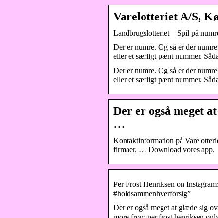
Varelotteriet A/S, K
Landbrugslotteriet – Spil på numr
Der er numre. Og så er der numre 
eller et særligt pænt nummer. Såd
Der er numre. Og så er der numre 
eller et særligt pænt nummer. Såd
Der er også meget at 
…
Kontaktinformation på Varelotter
firmaer. … Download vores app.
Per Frost Henriksen on Instagram: 
#holdsammenhverforsig”
Der er også meget at glæde sig o
more from per.frost.henriksen onl