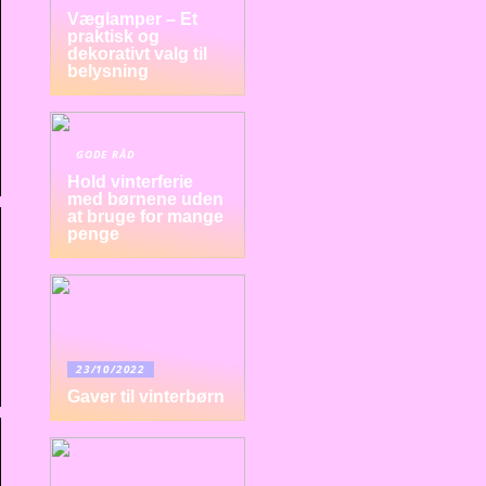
Væglamper – Et
praktisk og
dekorativt valg til
belysning
GODE RÅD
Hold vinterferie
med børnene uden
at bruge for mange
penge
23/10/2022
Gaver til vinterbørn