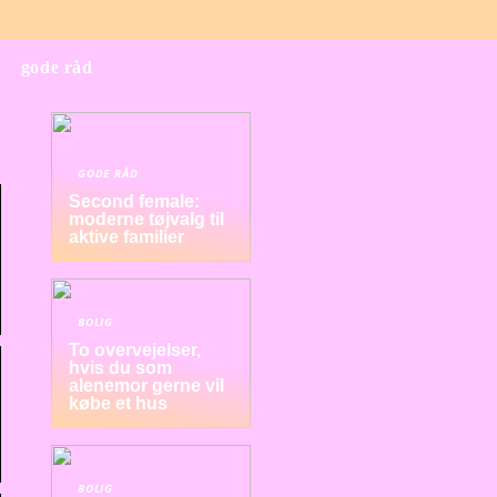
gode råd
GODE RÅD
Second female:
moderne tøjvalg til
aktive familier
BOLIG
To overvejelser,
hvis du som
alenemor gerne vil
købe et hus
BOLIG