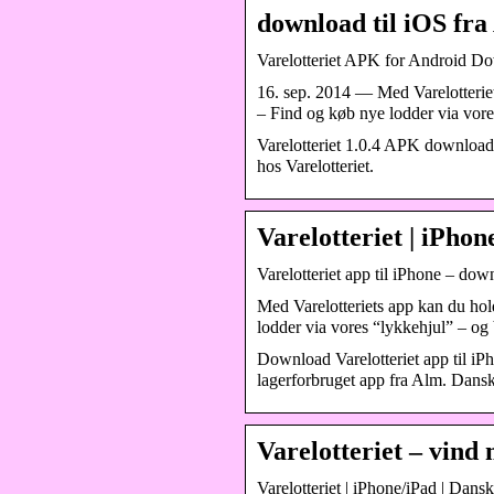
download til iOS fra
Varelotteriet APK for Android D
16. sep. 2014 — Med Varelotteriets
– Find og køb nye lodder via vor
Varelotteriet 1.0.4 APK download 
hos Varelotteriet.
Varelotteriet | iPho
Varelotteriet app til iPhone – dow
Med Varelotteriets app kan du hold
lodder via vores “lykkehjul” – og
Download Varelotteriet app til iP
lagerforbruget app fra Alm. Dansk
Varelotteriet – vind
Varelotteriet | iPhone/iPad | Dans