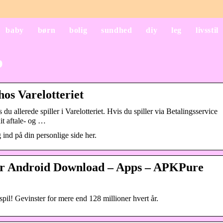
baby
børn
bolig
sundhed
diy
leg
livsstil
p
hos Varelotteriet
du allerede spiller i Varelotteriet. Hvis du spiller via Betalingsservice
it aftale- og …
 ind på din personlige side her.
for Android Download – Apps – APKPure
 spil! Gevinster for mere end 128 millioner hvert år.