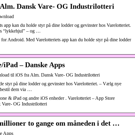
 Alm. Dansk Vare- OG Industrilotteri
ownload
 app kan du holde styr på dine lodder og gevinster hos Varelotteriet.
es “lykkehjul” – og …
for Android. Med Varelotteriets app kan du holde styr på dine lodder
ne/iPad – Danske Apps
nload til iOS fra Alm. Dansk Vare- OG Industrilotteri
e styr på dine lodder og gevinster hos Varelotteriet. – Vælg nye
 bestil dem via …
hone & iPad og andre iOS enheder . Varelotteriet – App Store
 Vare- OG Industrilotteri
 millioner to gange om måneden i det …
ke Apps