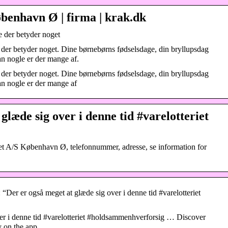
øbenhavn Ø | firma | krak.dk
e der betyder noget
der betyder noget. Dine børnebørns fødselsdage, din bryllupsdag
an nogle er der mange af.
der betyder noget. Dine børnebørns fødselsdage, din bryllupsdag
an nogle er der mange af
glæde sig over i denne tid #varelotteriet
iet A/S København Ø, telefonnummer, adresse, se information for
“Der er også meget at glæde sig over i denne tid #varelotteriet
ver i denne tid #varelotteriet #holdsammenhverforsig … Discover
y on the app.