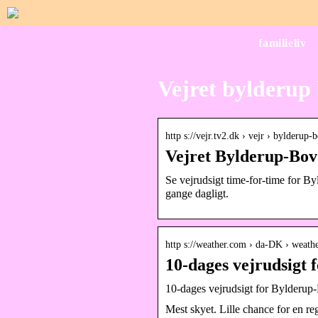
familieliv
Vejret bylderup
http s://vejr.tv2.dk › vejr › bylderup
Vejret Bylderup-Bov 
Se vejrudsigt time-for-time for 
gange dagligt.
http s://weather.com › da-DK › weath
10-dages vejrudsigt
10-dages vejrudsigt for Bylderu
Mest skyet. Lille chance for en r