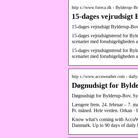
http s://www.foreca.dk › Bylderup–Bo
15-dages vejrudsigt
15-dages vejrudsigt Bylderup-Bo
15-dages vejrudsigtstrend for Byl
scenarier med forudsigeligheden a
15-dages vejrudsigtstrend for Byl
scenarier med forudsigeligheden af
http s://www.accuweather.com › daily
Døgnudsigt for Byl
Døgnudsigt for Bylderup-Bov, S
Længere frem. 24. februar – 7. mart
Pr. måned. Hele verden. Orkan · H
Know what’s coming with AccuWea
Danmark. Up to 90 days of daily h