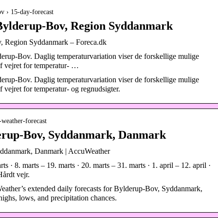
v › 15-day-forecast
 Bylderup-Bov, Region Syddanmark
v, Region Syddanmark – Foreca.dk
derup-Bov. Daglig temperaturvariation viser de forskellige mulige
f vejret for temperatur- …
derup-Bov. Daglig temperaturvariation viser de forskellige mulige
 vejret for temperatur- og regnudsigter.
-weather-forecast
derup-Bov, Syddanmark, Danmark
yddanmark, Danmark | AccuWeather
s · 8. marts – 19. marts · 20. marts – 31. marts · 1. april – 12. april ·
årdt vejr.
ther’s extended daily forecasts for Bylderup-Bov, Syddanmark,
ighs, lows, and precipitation chances.