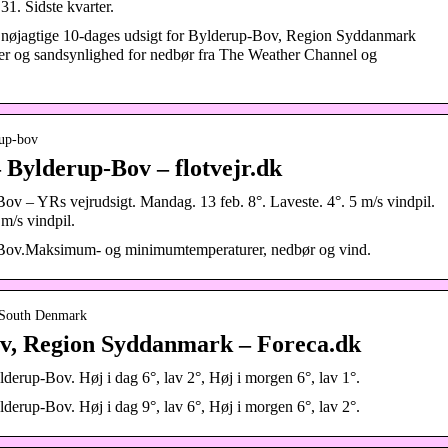
. Sidste kvarter.
 nøjagtige 10-dages udsigt for Bylderup-Bov, Region Syddanmark
rer og sandsynlighed for nedbør fra The Weather Channel og
rup-bov
– Bylderup-Bov – flotvejr.dk
Bov – YRs vejrudsigt. Mandag. 13 feb. 8°. Laveste. 4°. 5 m/s vindpil.
 m/s vindpil.
p-Bov.Maksimum- og minimumtemperaturer, nedbør og vind.
n South Denmark
ov, Region Syddanmark – Foreca.dk
lderup-Bov. Høj i dag 6°, lav 2°, Høj i morgen 6°, lav 1°.
lderup-Bov. Høj i dag 9°, lav 6°, Høj i morgen 6°, lav 2°.