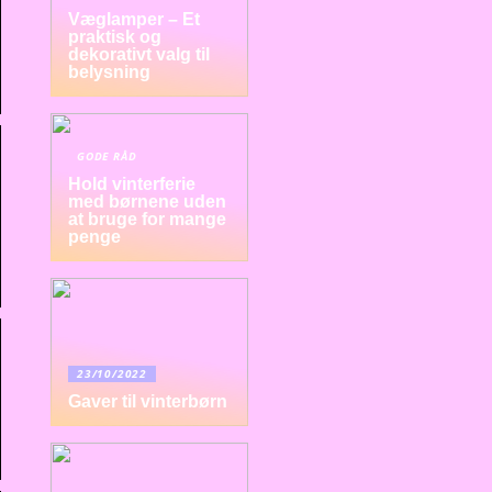
Væglamper – Et
praktisk og
dekorativt valg til
belysning
GODE RÅD
Hold vinterferie
med børnene uden
at bruge for mange
penge
23/10/2022
Gaver til vinterbørn