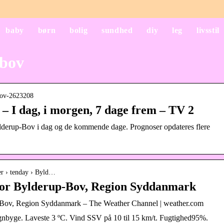
baby
børn
bolig
sundhed
diy
leg
livsstil
 bov
-bov-2623208
– I dag, i morgen, 7 dage frem – TV 2
Bylderup-Bov i dag og de kommende dage. Prognoser opdateres flere
er › tenday › Byld…
 for Bylderup-Bov, Region Syddanmark
p-Bov, Region Syddanmark – The Weather Channel | weather.com
egnbyge. Laveste 3 ºC. Vind SSV på 10 til 15 km/t. Fugtighed95%.