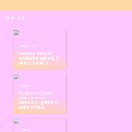
gode råd
GODE RÅD
Second female:
moderne tøjvalg til
aktive familier
BOLIG
To overvejelser,
hvis du som
alenemor gerne vil
købe et hus
BOLIG