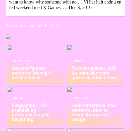
want to know why someone with no … Vi har haft endnu en
fed weekend med X Games. … Dec 8, 2019.
Keywords: x games 2019 tv2
GODE RÅD
BOLIG
Second female:
To overvejelser, hvis
moderne tøjvalg til
du som alenemor
aktive familier
gerne vil købe et hus
BOLIG
GODE RÅD
Væglamper – Et
Hold vinterferie med
praktisk og
børnene uden at
dekorativt valg til
bruge for mange
belysning
penge