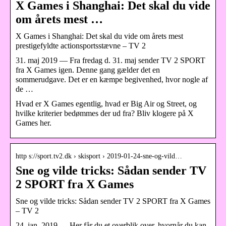
X Games i Shanghai: Det skal du vide
om årets mest …
X Games i Shanghai: Det skal du vide om årets mest
prestigefyldte actionsportsstævne – TV 2
31. maj 2019 — Fra fredag d. 31. maj sender TV 2 SPORT
fra X Games igen. Denne gang gælder det en
sommerudgave. Det er en kæmpe begivenhed, hvor nogle af
de …
Hvad er X Games egentlig, hvad er Big Air og Street, og
hvilke kriterier bedømmes der ud fra? Bliv klogere på X
Games her.
http s://sport.tv2.dk › skisport › 2019-01-24-sne-og-vild…
Sne og vilde tricks: Sådan sender TV
2 SPORT fra X Games
Sne og vilde tricks: Sådan sender TV 2 SPORT fra X Games
– TV 2
24. jan. 2019 — Her får du et overblik over, hvornår du kan