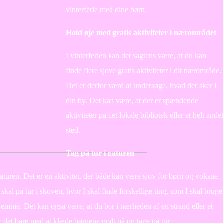
vinterferie med dine børn.
Hold øje med gratis aktiviteter i nærområdet
I vinterferien kan det sagtens være, at du kan
finde flere sjove gratis aktiviteter i dit nærområde.
Det er derfor værd at undersøge, hvad der sker i
din by. Det kan være, at der er spændende
aktiviteter på det lokale bibliotek eller et helt andet
sted.
Tag på tur i naturen
 naturen. Det er en aktivitet, der både kan være sjov for børn og voksne.
kal på tur i skoven, hvor I skal finde forskellige ting, som I skal bruge
rhjemme. Det kan også være, at du bor i nærheden af en strand eller et
r det bare med at klæde børnene godt på og tage på tur.