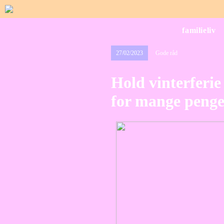
familieliv
27/02/2023
Gode råd
Hold vinterferi
for mange peng