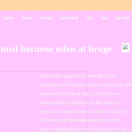
baby
børn
bolig
sundhed
diy
leg
livsstil
e med børnene uden at bruge
e
Skal du ikke nogen steder med dine børn i
vinterferien i år? Så kan det være, at du bryder din
hjerne med at finde på ting, som I kan lave
sammen i ferien. Men hvis du ikke ønsker at
bruge alt for mange penge, hvad skal I så finde
på? Det kan du finde inspiration til her. Det
behøver nemlig ikke at være dyrt at have en sjov