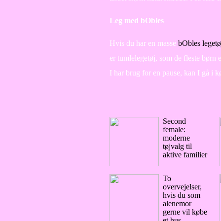
Leg med bObles
Hvis du har en masse
bObles legetø
er tumlelegetøj, som de fleste børn 
I har brug for en pause, kan I gå i 
Second
female:
moderne
tøjvalg til
aktive familier
To
overvejelser,
hvis du som
alenemor
gerne vil købe
et hus