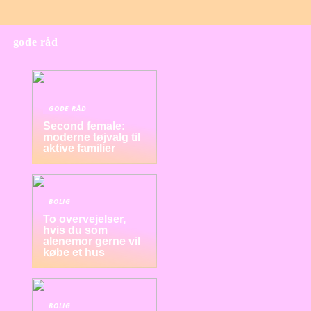
gode råd
GODE RÅD
Second female:
moderne tøjvalg til
aktive familier
BOLIG
To overvejelser,
hvis du som
alenemor gerne vil
købe et hus
BOLIG