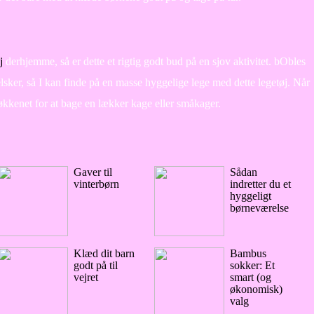
j
derhjemme, så er dette et rigtig godt bud på en sjov aktivitet. bObles
elsker, så I kan finde på en masse hyggelige lege med dette legetøj. Når
køkkenet for at bage en lækker kage eller småkager.
Gaver til
Sådan
vinterbørn
indretter du et
hyggeligt
børneværelse
Klæd dit barn
Bambus
godt på til
sokker: Et
vejret
smart (og
økonomisk)
valg