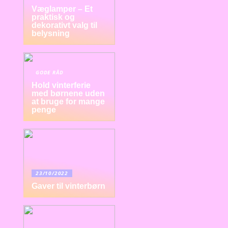
Væglamper – Et
praktisk og
dekorativt valg til
belysning
GODE RÅD
Hold vinterferie
med børnene uden
at bruge for mange
penge
23/10/2022
Gaver til vinterbørn