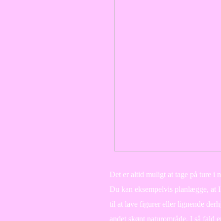
Det er altid muligt at tage på ture i
Du kan eksempelvis planlægge, at I s
til at lave figurer eller lignende de
andet skønt naturområde. I så fald e