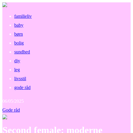
familieliv
baby
børn
bolig
sundhed
diy
leg
livsstil
gode råd
06/05/2025
Gode råd
Second female: moderne