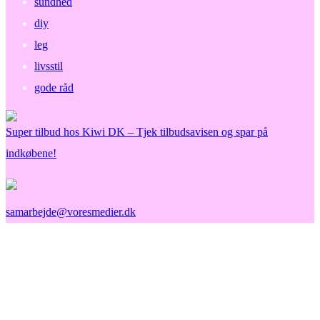
sundhed
diy
leg
livsstil
gode råd
Super tilbud hos Kiwi DK – Tjek tilbudsavisen og spar på
indkøbene!
samarbejde@voresmedier.dk