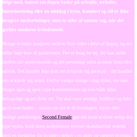
følge med, uanset om dagen byder på arbejde, ærinder,
børnehentning eller en middag i byen. Komfort og stil er ikke
længere modsætninger, men to sider af samme sag, når det
gælder moderne kvindemode.
Mange kvinder jonglerer mellem flere roller i løbet af dagen, og det
stiller høje krav til garderoben. Der er brug for tøj, der kan skifte
mellem det professionelle og det personlige uden at miste form eller
udtryk. Det handler ikke kun om at klæde sig pænt på – det handler
om at klæde sig smart. Derfor vælger mange i dag styles, der kan
bruges igen og igen i nye kombinationer og som både føles
behagelige og ser flotte ud. Tøj skal være alsidigt, holdbart og føles
godt mod huden – uanset om det er til hverdagen, rejsen eller
festlige anledninger.
Second Female
gør det nemt at finde netop den
type styles, fordi deres kollektioner forener skandinavisk æstetik
med en forståelse for kvinders behov i en aktiv og varieret hverdag.