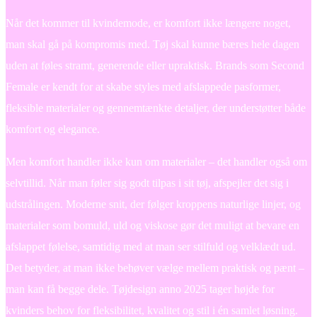
Når det kommer til kvindemode, er komfort ikke længere noget,
man skal gå på kompromis med. Tøj skal kunne bæres hele dagen
uden at føles stramt, generende eller upraktisk. Brands som Second
Female er kendt for at skabe styles med afslappede pasformer,
fleksible materialer og gennemtænkte detaljer, der understøtter både
komfort og elegance.
Men komfort handler ikke kun om materialer – det handler også om
selvtillid. Når man føler sig godt tilpas i sit tøj, afspejler det sig i
udstrålingen. Moderne snit, der følger kroppens naturlige linjer, og
materialer som bomuld, uld og viskose gør det muligt at bevare en
afslappet følelse, samtidig med at man ser stilfuld og velklædt ud.
Det betyder, at man ikke behøver vælge mellem praktisk og pænt –
man kan få begge dele. Tøjdesign anno 2025 tager højde for
kvinders behov for fleksibilitet, kvalitet og stil i én samlet løsning.