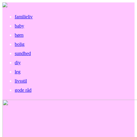
familieliv
baby
børn
bolig
sundhed
diy
leg
livsstil
gode råd