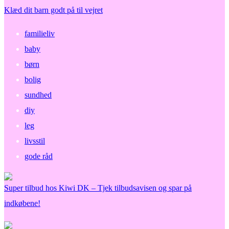
Klæd dit barn godt på til vejret
familieliv
baby
børn
bolig
sundhed
diy
leg
livsstil
gode råd
Super tilbud hos Kiwi DK – Tjek tilbudsavisen og spar på
indkøbene!