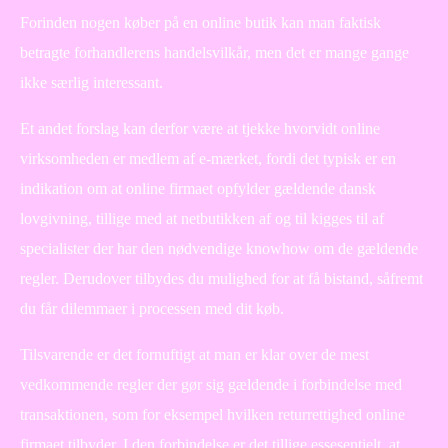
Forinden nogen køber på en online butik kan man faktisk
betragte forhandlerens handelsvilkår, men det er mange gange
ikke særlig interessant.
Et andet forslag kan derfor være at tjekke hvorvidt online
virksomheden er medlem af e-mærket, fordi det typisk er en
indikation om at online firmaet opfylder gældende dansk
lovgivning, tillige med at netbutikken af og til kigges til af
specialister der har den nødvendige knowhow om de gældende
regler. Derudover tilbydes du mulighed for at få bistand, såfremt
du får dilemmaer i processen med dit køb.
Tilsvarende er det fornuftigt at man er klar over de mest
vedkommende regler der gør sig gældende i forbindelse med
transaktionen, som for eksempel hvilken returrettighed online
firmaet tilbyder. I den forbindelse er det tillige essesentielt, at