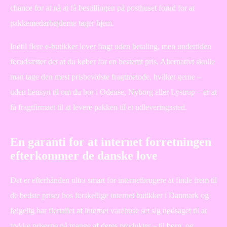
chance for at nå at få bestillingen på posthuset forud for at
pakkemedarbejderne tager hjem.
Indtil flere e-butikker lover fragt uden betaling, men undertiden
forudsætter det at du køber for en bestemt pris. Alternativt skulle
man tage den mest prisbevidste fragtmetode, hvilket gerne –
uden hensyn til om du bor i Odense, Nyborg eller Lystrup – er at
få fragtfirmaet til at levere pakken til et udleveringssted.
En garanti for at internet forretningen
efterkommer de danske love
Det er efterhånden ultra smart for internetbrugere at finde frem til
de bedste priser hos forskellige internet butikker i Danmark og
følgelig har flertallet af internet varehuse set sig nødsaget til at
trykke priserne på mange af deres produkter – til børn, og