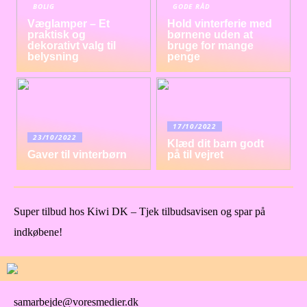
BOLIG
GODE RÅD
Væglamper – Et
Hold vinterferie med
praktisk og
børnene uden at
dekorativt valg til
bruge for mange
belysning
penge
17/10/2022
23/10/2022
Klæd dit barn godt
Gaver til vinterbørn
på til vejret
Super tilbud hos Kiwi DK – Tjek tilbudsavisen og spar på
indkøbene!
samarbejde@voresmedier.dk